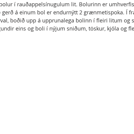
bolur í rauðappelsínugulum lit. Bolurinn er umhverfi
 gerð á einum bol er endurnýtt 2 grænmetispoka. Í fr
val, boðið upp á upprunalega bolinn í fleiri litum og
undir eins og boli í nýjum sniðum, töskur, kjóla og fle