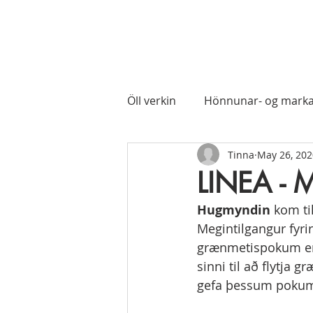
Öll verkin
Hönnunar- og mark
Tinna
May 26, 202
LINEA - Ma
Hugmyndin
 kom ti
Megintilgangur fyri
grænmetispokum er 
sinni til að flytja 
gefa þessum pokum n