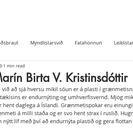
aðsbraut
Myndlistarsvið
Fatahönnun
Leiklista
0
1 min read
rín Birta V. Kristinsdóttir
l við að sjá hversu mikil sóun er á plasti í grænmeti
rtækisins er endurnýting og umhverfisvernd. 
Mjög mik
hent daglega á Íslandi. Grænmetispokar eru einungis
grænmeti á milli staða og er svo hent strax í ruslið. Hu
ýtt líf með því að endurnýta plastið og gera flottan 