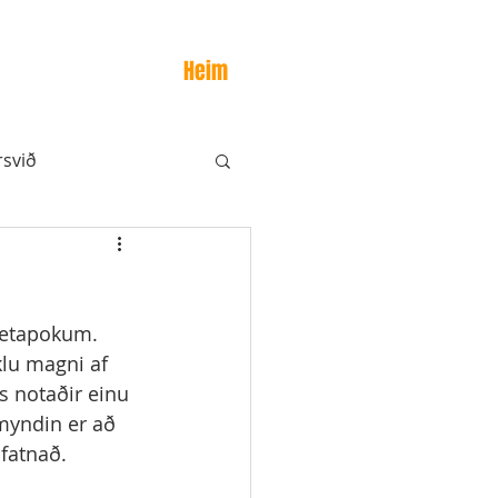
Heim
rsvið
snetapokum. 
lu magni af 
 notaðir einu 
gmyndin er að 
fatnað. 