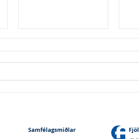
BRÚSFANG - Sigvaldi Brimir
TELA
Guðmundsson
Ólafs
Samfélagsmiðlar
Fjö