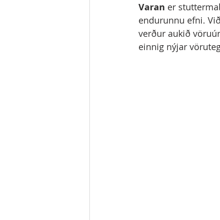
Varan
 er stutterma
endurunnu efni. Við
verður aukið vöruúr
einnig nýjar vöruteg