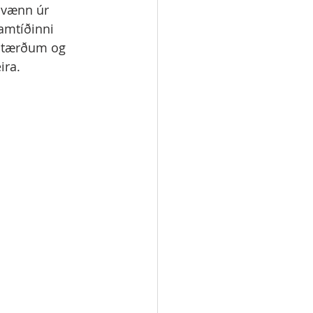
svænn úr 
amtíðinni 
 stærðum og 
ira.