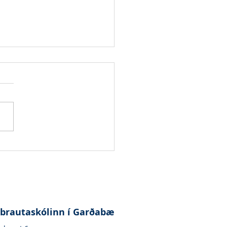
 - Margrét Birna
dóttir
lbrautaskólinn í Garðabæ