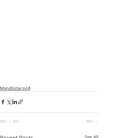
Myndlistarsvið
Recent Posts
See All