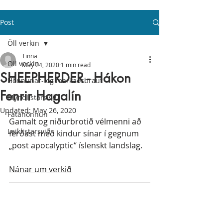
Post
Öll verkin
Tinna
Öll verkin
May 24, 2020
1 min read
SHEEPHERDER - Hákon
Hönnunar- og markaðsbraut
Fenrir Hagalín
Myndlistarsvið
Updated:
May 26, 2020
Fatahönnun
Gamalt og niðurbrotið vélmenni að 
Leiklistarsvið
ferðast með kindur sínar í gegnum 
„post apocalyptic“ íslenskt landslag.
Nánar um verkið