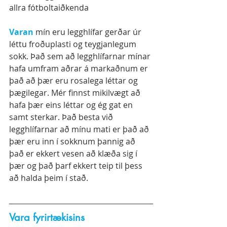
allra fótboltaiðkenda
Varan
 mín eru legghlífar gerðar úr 
léttu froðuplasti og teygjanlegum 
sokk. Það sem að legghlífarnar mínar 
hafa umfram aðrar á markaðnum er 
það að þær eru rosalega léttar og 
þægilegar. Mér finnst mikilvægt að 
hafa þær eins léttar og ég gat en 
samt sterkar. Það besta við 
legghlífarnar að mínu mati er það að 
þær eru inn í sokknum þannig að 
það er ekkert vesen að klæða sig í 
þær og það þarf ekkert teip til þess 
að halda þeim í stað.
Vara fyrirtækisins