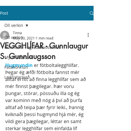
Post
Öll verkin
Tinna
Öll verkin
May 20, 2021
1 min read
VEGGHLÍFAR - Gunnlaugur
Hönnunar- og markaðsbraut
S. Gunnlaugsson
Myndlistarsvið
Hugmyndin
 er fótboltalegghlífar. 
Fatahönnun
Þegar ég æfði fótbolta fannst mér 
Leiklistarsvið
alltaf erfitt að finna legghlîfar sem að 
mér finnst þægilegar. Þær voru 
þungar, stórar, pössuðu illa og ég 
var kominn með nóg á því að þurfa 
alltaf að teipa þær fyrir leiki., Þannig 
kviknaði þessi hugmynd hjá mér, ég 
vildi gera þægilegar, léttar en samt 
sterkar legghlífar sem einfalda líf 